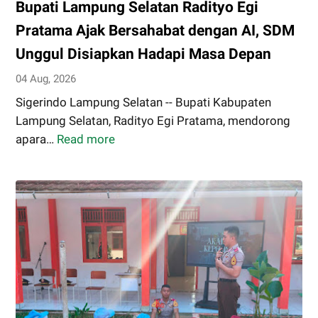
Bupati Lampung Selatan Radityo Egi
Penghargaan
Kinerja
Pratama Ajak Bersahabat dengan AI, SDM
PTSP
Unggul Disiapkan Hadapi Masa Depan
dan
04 Aug, 2026
PPB
Sigerindo Lampung Selatan -- Bupati Kabupaten
Lampung Selatan, Radityo Egi Pratama, mendorong
apara…
Read more
Bupati
Lampung
Selatan
Radityo
Egi
Pratama
Ajak
Bersahabat
dengan
AI,