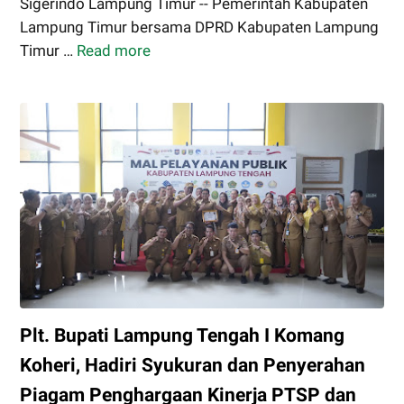
Sigerindo Lampung Timur -- Pemerintah Kabupaten
Lampung Timur bersama DPRD Kabupaten Lampung
Timur …
Read more
Pemkab
dan
DPRD
Lampung
Timur
Sepakati
KUA-
PPAS
APBD
2027,
Perkuat
Sinergi
Plt. Bupati Lampung Tengah I Komang
untuk
Pembangunan
Koheri, Hadiri Syukuran dan Penyerahan
yang
Piagam Penghargaan Kinerja PTSP dan