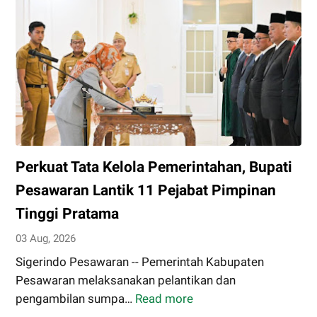
di
Lampung,
Karang
Pucung
Wakili
Provinsi
pada
Lomba
Desa
Perkuat Tata Kelola Pemerintahan, Bupati
Tingkat
Nasional
Pesawaran Lantik 11 Pejabat Pimpinan
Dengan
Tinggi Pratama
Inovasi
03 Aug, 2026
Desa
Digital
Sigerindo Pesawaran -- Pemerintah Kabupaten
dan
Pesawaran melaksanakan pelantikan dan
Pengelolaan
pengambilan sumpa…
Read more
Perkuat
Sampah