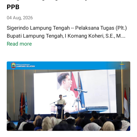
Berkelanjutan
PPB
Lamtim
04 Aug, 2026
Sigerindo Lampung Tengah -- Pelaksana Tugas (Plt.)
Bupati Lampung Tengah, I Komang Koheri, S.E., M.…
Read more
Plt.
Bupati
Lampung
Tengah
I
Komang
Koheri,
Hadiri
Syukuran
dan
Penyerahan
Piagam