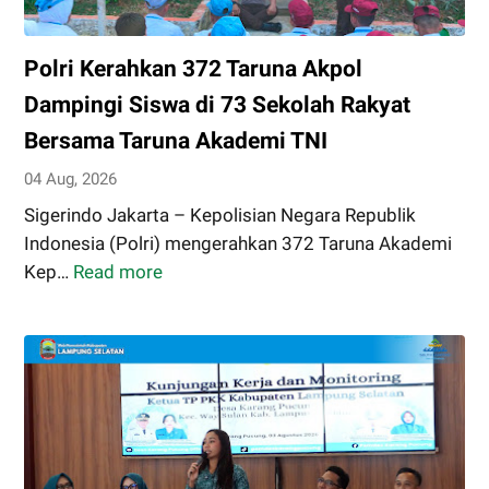
SDM
Unggul
Polri Kerahkan 372 Taruna Akpol
Disiapkan
Hadapi
Dampingi Siswa di 73 Sekolah Rakyat
Masa
Bersama Taruna Akademi TNI
Depan
04 Aug, 2026
Sigerindo Jakarta – Kepolisian Negara Republik
Indonesia (Polri) mengerahkan 372 Taruna Akademi
Kep…
Read more
Polri
Kerahkan
372
Taruna
Akpol
Dampingi
Siswa
di