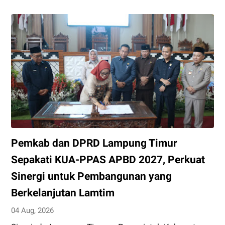
Pimpin
Sertijab
12
Pejabat
Strategis,
Perkuat
Organisasi
dan
Pelayanan
Polri
Pemkab dan DPRD Lampung Timur
Presisi
Sepakati KUA-PPAS APBD 2027, Perkuat
Sinergi untuk Pembangunan yang
Berkelanjutan Lamtim
04 Aug, 2026