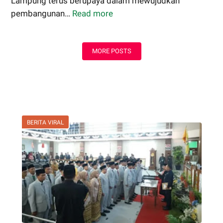
Lampung terus berupaya dalam mewujudkan
pembangunan…
Read more
Pemerintahan
Provinsi
Lampung
MORE POSTS
Perkuat
Pembangunan
Rumah
Layak
Huni
untuk
BERITA VIRAL
Dukung
SDM
Unggul