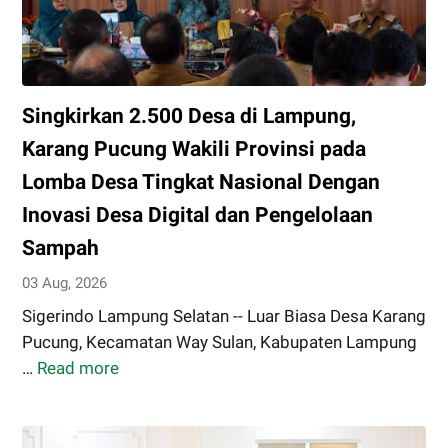
73
Sekolah
Rakyat
Bersama
Singkirkan 2.500 Desa di Lampung,
Taruna
Akademi
Karang Pucung Wakili Provinsi pada
TNI
Lomba Desa Tingkat Nasional Dengan
Inovasi Desa Digital dan Pengelolaan
Sampah
03 Aug, 2026
Sigerindo Lampung Selatan -- Luar Biasa Desa Karang
Pucung, Kecamatan Way Sulan, Kabupaten Lampung
…
Read more
Singkirkan
2.500
Desa