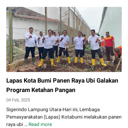
Kemuning
Gelar
Patroli
Sambang
Warga
dan
Sampaikan
Pesan
Kamtibmas
Lapas Kota Bumi Panen Raya Ubi Galakan
Program Ketahan Pangan
04 Feb, 2025
Sigerindo Lampung Utara-Hari ini, Lembaga
Pemasyarakatan (Lapas) Kotabumi melakukan panen
raya ubi …
Read more
Lapas