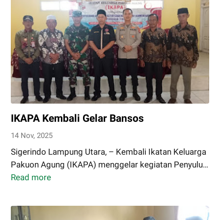
Polres
Lampung
Utara
Tingkatkan
Patroli
R2
di
Titik
Rawan
IKAPA Kembali Gelar Bansos
Gangguan
Kamtibmas
14 Nov, 2025
Sigerindo Lampung Utara, – Kembali Ikatan Keluarga
Pakuon Agung (IKAPA) menggelar kegiatan Penyulu…
Read more
IKAPA
Kembali
Gelar
Bansos