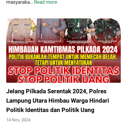
masyaraka…
Read more
Pam
Rawan
Pagi,
Wujud
Nyata
Pelayanan
Polres
Lampung
Utara
Kepada
Masyarakat
Jelang Pilkada Serentak 2024, Polres
Lampung Utara Himbau Warga Hindari
Politik Identitas dan Politik Uang
14 Nov, 2024