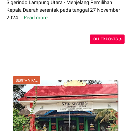
Sigerindo Lampung Utara - Menjelang Pemilihan
Kepala Daerah serentak pada tanggal 27 November
2024 …
Read more
Jelang
Pilkada
Serentak
OLDER POSTS
2024,
Polres
Lampung
Utara
Himbau
Warga
BERITA VIRAL
Hindari
Politik
Identitas
dan
Politik
Uang