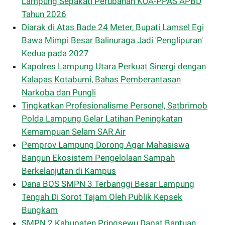
Lampung Sepakati Perubahan KUA-PPAS APBD
Tahun 2026
Diarak di Atas Bade 24 Meter, Bupati Lamsel Egi
Bawa Mimpi Besar Balinuraga Jadi 'Penglipuran'
Kedua pada 2027
Kapolres Lampung Utara Perkuat Sinergi dengan
Kalapas Kotabumi, Bahas Pemberantasan
Narkoba dan Pungli
Tingkatkan Profesionalisme Personel, Satbrimob
Polda Lampung Gelar Latihan Peningkatan
Kemampuan Selam SAR Air
Pemprov Lampung Dorong Agar Mahasiswa
Bangun Ekosistem Pengelolaan Sampah
Berkelanjutan di Kampus
Dana BOS SMPN 3 Terbanggi Besar Lampung
Tengah Di Sorot Tajam Oleh Publik Kepsek
Bungkam
SMPN 2 Kabupaten Pringsewu Dapat Bantuan