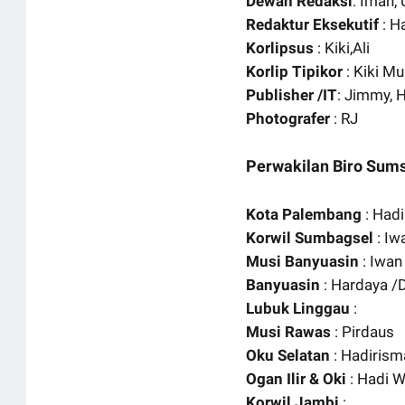
Dewan Redaksi
: Iman,
Redaktur Eksekutif
: H
Korlipsus
: Kiki,Ali
Korlip Tipikor
: Kiki M
Publisher /IT
: Jimmy, 
Photografer
: RJ
Perwakilan Biro Sum
Kota Palembang
: Hadi
Korwil Sumbagsel
: Iw
Musi Banyuasin
: Iwa
Banyuasin
: Hardaya /
Lubuk Linggau
:
Musi Rawas
: Pirdaus
Oku Selatan
: Hadiris
Ogan Ilir & Oki
: Hadi W
Korwil Jambi
: