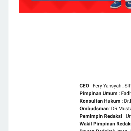
CEO
: Fery Yansyah., SI
Pimpinan Umum
: Fad
Konsultan Hukum
: Dr
Ombudsman
: DR.Must
Pemimpin Redaksi
: U
Wakil Pimpinan Redak