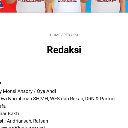
HOME
/
REDAKSI
Redaksi
P
ly Monsi Ansory / Oya Andi
.Dwi Nurrahman SH,MH, WFS dan Rekan, DRN & Partner
afa
mar Bakti
si
: Andriansah, Rafsan