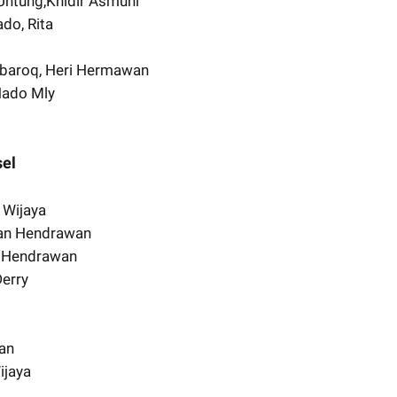
 Untung,Khidir Asmuni
ado, Rita
ubaroq, Heri Hermawan
Hado Mly
sel
 Wijaya
an Hendrawan
n Hendrawan
Derry
man
ijaya