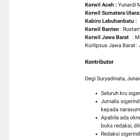
Korwil Aceh :
Yunardi 
Korwil Sumatera Utara
Kabiro Labuhanbatu :
Korwil Banten
: Rustam
Korwil Jawa Barat
: Ma
Korlipsus Jawa Barat
:
Kontributor
Degi Suryadinata, Junaid
Seluruh kru sig
Jurnalis sigeri
kepada narasum
Apabila ada ok
boks redaksi, d
Redaksi sigerin