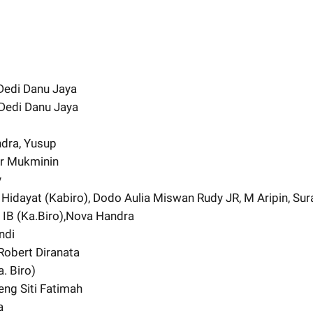
edi Danu Jaya
Dedi Danu Jaya
ndra, Yusup
r Mukminin
y
 Hidayat (Kabiro), Dodo Aulia Miswan Rudy JR, M Aripin, Su
 IB (Ka.Biro),Nova Handra
ndi
Robert Diranata
. Biro)
jeng Siti Fatimah
a