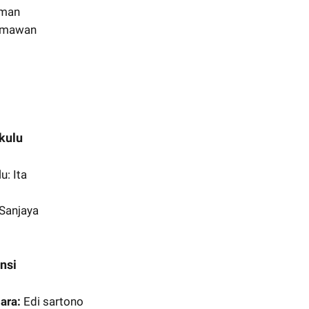
hman
rmawan
kulu
u: Ita
Sanjaya
nsi
gara:
Edi sartono