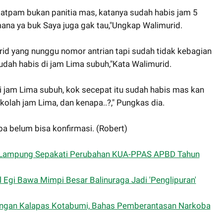
atpam bukan panitia mas, katanya sudah habis jam 5
ana ya buk Saya juga gak tau,"Ungkap Walimurid.
id yang nunggu nomor antrian tapi sudah tidak kebagian
udah habis di jam Lima subuh,"Kata Walimurid.
ari jam Lima subuh, kok secepat itu sudah habis mas kan
olah jam Lima, dan kenapa..?," Pungkas dia.
ba belum bisa konfirmasi. (Robert)
 Lampung Sepakati Perubahan KUA-PPAS APBD Tahun
l Egi Bawa Mimpi Besar Balinuraga Jadi 'Penglipuran'
dengan Kalapas Kotabumi, Bahas Pemberantasan Narkoba