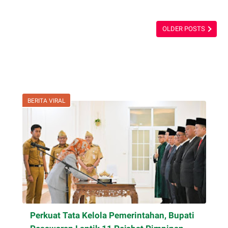
Banjir
dan
OLDER POSTS
Longsor
Menghantui
Rawas
Ilir
BERITA VIRAL
Perkuat Tata Kelola Pemerintahan, Bupati