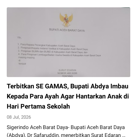
PP
dan
WH
Cup
Abdya,
SEKPOLI
FC
Raih
Kemenangan
Terbitkan SE GAMAS, Bupati Abdya Imbau
Kepada Para Ayah Agar Hantarkan Anak di
Hari Pertama Sekolah
08 Jul, 2026
Sigerindo Aceh Barat Daya- Bupati Aceh Barat Daya
(Abdya), Dr Safaruddin, menerbitkan Surat Edaran …