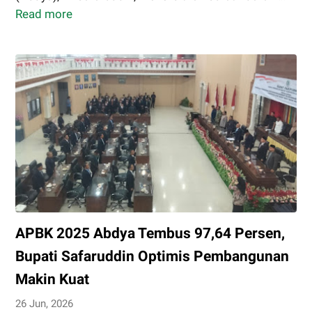
Read more
Terbitkan
SE
GAMAS,
Bupati
Abdya
Imbau
Kepada
Para
Ayah
Agar
Hantarkan
Anak
APBK 2025 Abdya Tembus 97,64 Persen,
di
Hari
Bupati Safaruddin Optimis Pembangunan
Pertama
Makin Kuat
Sekolah
26 Jun, 2026