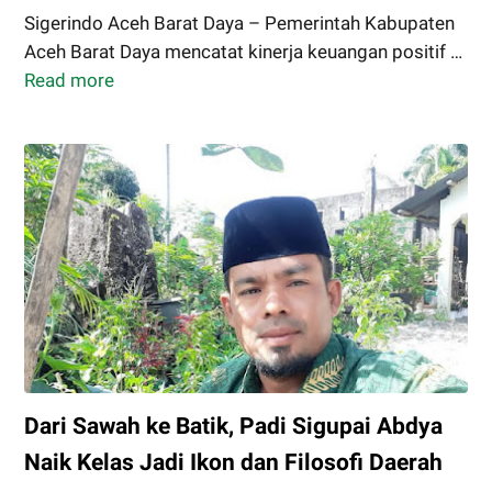
Sigerindo Aceh Barat Daya – Pemerintah Kabupaten
Aceh Barat Daya mencatat kinerja keuangan positif …
Read more
APBK
2025
Abdya
Tembus
97,64
Persen,
Bupati
Safaruddin
Optimis
Pembangunan
Makin
Kuat
Dari Sawah ke Batik, Padi Sigupai Abdya
Naik Kelas Jadi Ikon dan Filosofi Daerah