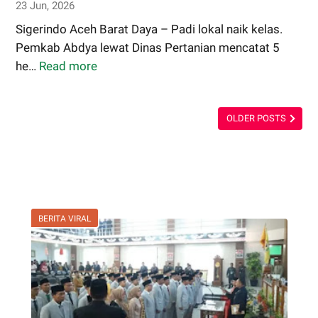
23 Jun, 2026
Sigerindo Aceh Barat Daya – Padi lokal naik kelas.
Pemkab Abdya lewat Dinas Pertanian mencatat 5
he…
Read more
Dari
Sawah
ke
OLDER POSTS
Batik,
Padi
Sigupai
Abdya
Naik
Kelas
BERITA VIRAL
Jadi
Ikon
dan
Filosofi
Daerah