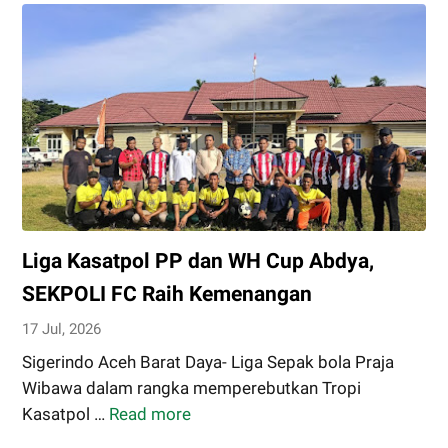
Lalulintas,
Satlantas
Polres
Abdya
Tertibkan
Antrian
Kendaraan
di
SPBU
Liga Kasatpol PP dan WH Cup Abdya,
SEKPOLI FC Raih Kemenangan
17 Jul, 2026
Sigerindo Aceh Barat Daya- Liga Sepak bola Praja
Wibawa dalam rangka memperebutkan Tropi
Kasatpol …
Read more
Liga
Kasatpol